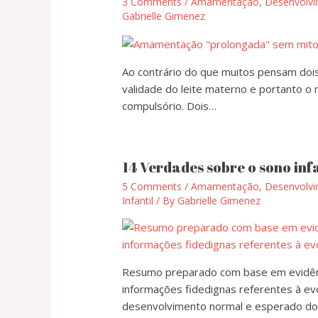
3 Comments
/
Amamentação
,
Desenvolvim
Gabrielle Gimenez
Ao contrário do que muitos pensam dois
validade do leite materno e portanto
compulsório. Dois…
14 Verdades sobre o sono infa
5 Comments
/
Amamentação
,
Desenvolvim
Infantil
/ By
Gabrielle Gimenez
Resumo preparado com base em evidênci
informações fidedignas referentes à evo
desenvolvimento normal e esperado do