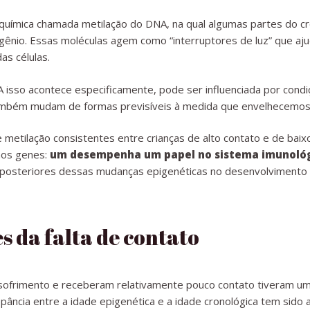
oquímica chamada metilação do DNA, na qual algumas partes do
ênio. Essas moléculas agem como “interruptores de luz” que aju
as células.
 isso acontece especificamente, pode ser influenciada por cond
também mudam de formas previsíveis à medida que envelhecemos
 metilação consistentes entre crianças de alto contato e de baixo
nos genes:
um desempenha um papel no sistema imunológi
 posteriores dessas mudanças epigenéticas no desenvolvimento in
s da falta de contato
sofrimento e receberam relativamente pouco contato tiveram um
epância entre a idade epigenética e a idade cronológica tem sid