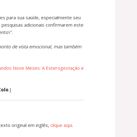
ões para sua saúde, especialmente seu
e pesquisas adicionais confirmarem este
ento\”.
o ponto de vista emocional, mas também
undos Nove Meses: A Exterogestação e
Colo
.]
 texto original em inglês,
clique aqui
.