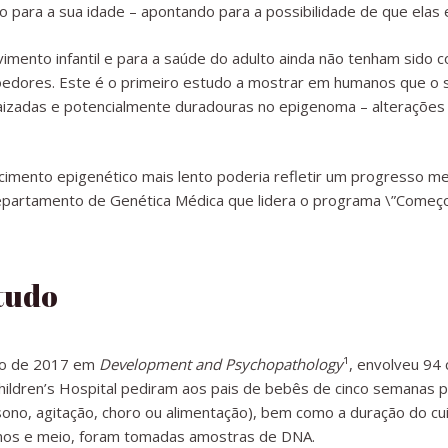
o para a sua idade – apontando para a possibilidade de que elas
imento infantil e para a saúde do adulto ainda não tenham sido
dores. Este é o primeiro estudo a mostrar em humanos que o simp
izadas e potencialmente duradouras no epigenoma – alterações
imento epigenético mais lento poderia refletir um progresso m
epartamento de Genética Médica que lidera o programa \”Começo 
tudo
ro de 2017 em
Development and Psychopathology
¹, envolveu 94 
hildren’s Hospital pediram aos pais de bebês de cinco semanas 
o, agitação, choro ou alimentação), bem como a duração do cuid
anos e meio, foram tomadas amostras de DNA.