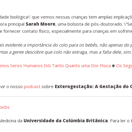
dade biológica\’ que vemos nessas crianças tem amplas implicaç
ora principal
Sarah Moore
, uma bolsista de pós-doutorado. \”S
 de fornecer contato físico, especialmente para crianças em sofrim
ais evidente a importância do colo para os bebês, não apenas d
ntas a gente descobre que colo não estraga, mas a falta dele, sim.
enos Seres Humanos Dói Tanto Quanto uma Dor Física
e
Os Seg
vir o nosso
podcast
sobre
Exterogestação: A Gestação do 
icbs
 Medicina da
Universidade da Colúmbia Britânica
. Para ler o