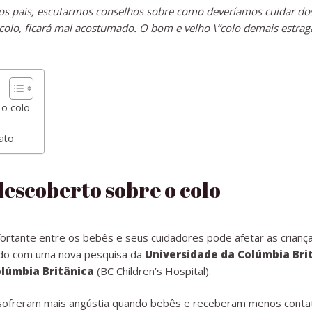
 pais, escutarmos conselhos sobre como deveríamos cuidar dos 
olo, ficará mal acostumado. O bom e velho \”colo demais estraga
 o colo
tato
descoberto sobre o colo
ortante entre os bebês e seus cuidadores pode afetar as criança
rdo com uma nova pesquisa da
Universidade da Colúmbia Bri
olúmbia Britânica
(BC Children’s Hospital).
sofreram mais angústia quando bebês e receberam menos contato 