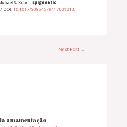
Michael S. Kobor.
Epigenetic
17 DOI:
10.1017/S0954579417001213
.
Next Post
→
s da amamentação