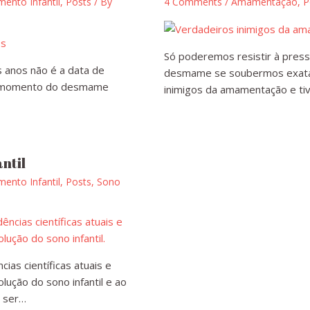
ento Infantil
,
Posts
/ By
4 Comments
/
Amamentação
,
P
Só poderemos resistir à press
 anos não é a data de
desmame se soubermos exata
 o momento do desmame
inimigos da amamentação e t
ntil
ento Infantil
,
Posts
,
Sono
as científicas atuais e
lução do sono infantil e ao
 ser…