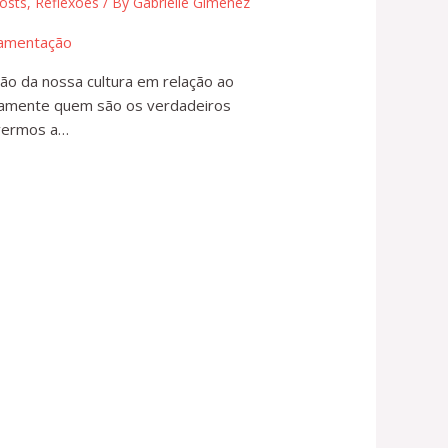
osts
,
Reflexões
/ By
Gabrielle Gimenez
ão da nossa cultura em relação ao
mente quem são os verdadeiros
ivermos a…