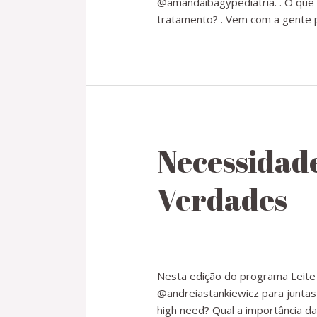
@amandaibagypediatria. . O que s
tratamento? . Vem com a gente p
Necessidade
Verdades
Nesta edição do programa Leite 
@andreiastankiewicz para junta
high need? Qual a importância d