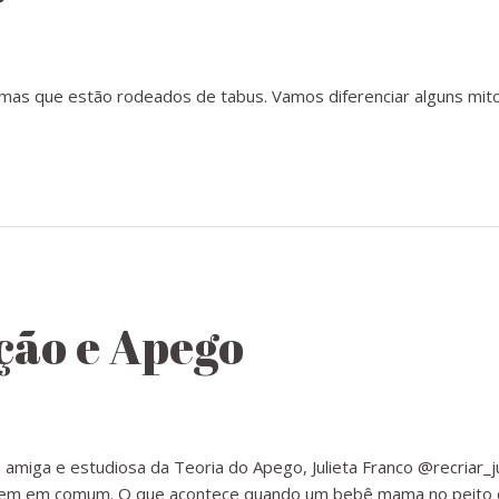
as que estão rodeados de tabus. Vamos diferenciar alguns mito
ão e Apego
 amiga e estudiosa da Teoria do Apego, Julieta Franco @recriar_j
em em comum. O que acontece quando um bebê mama no peito d