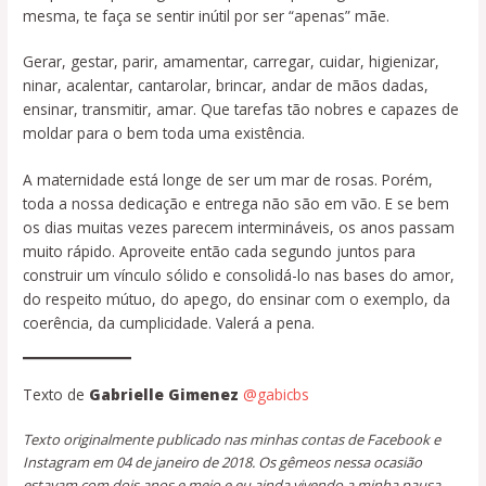
mesma, te faça se sentir inútil por ser “apenas” mãe.
Gerar, gestar, parir, amamentar, carregar, cuidar, higienizar,
ninar, acalentar, cantarolar, brincar, andar de mãos dadas,
ensinar, transmitir, amar. Que tarefas tão nobres e capazes de
moldar para o bem toda uma existência.
A maternidade está longe de ser um mar de rosas. Porém,
toda a nossa dedicação e entrega não são em vão. E se bem
os dias muitas vezes parecem intermináveis, os anos passam
muito rápido. Aproveite então cada segundo juntos para
construir um vínculo sólido e consolidá-lo nas bases do amor,
do respeito mútuo, do apego, do ensinar com o exemplo, da
coerência, da cumplicidade. Valerá a pena.
Texto de
Gabrielle Gimenez
@gabicbs
Texto originalmente publicado nas minhas contas de Facebook e
Instagram em 04 de janeiro de 2018.
Os gêmeos nessa ocasião
estavam com dois anos e meio e eu ainda vivendo a minha pausa