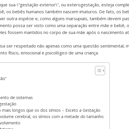
que sua \”gestação exterior\”, ou exterogestação, esteja compl
ebê, os bebês humanos também nascem imaturos. De fato, os 
er outra espécie e, como alguns marsupiais, também devem pass
imento possa ser visto como uma separação entre mãe e bebê, o
eles fossem mantidos no corpo de sua mãe após o nascimento at
cisa ser respeitado não apenas como uma questão sentimental,
o físico, emocional e psicológico de uma criança.
ção”
ento de sistemas
ogestação
mais longos que os dos símios – Exceto a Gestação
olume cerebral, os símios com a metade do tamanho
volvimento