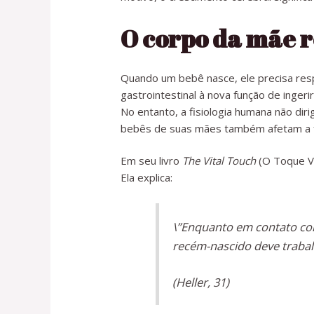
O corpo da mãe r
Quando um bebê nasce, ele precisa respi
gastrointestinal à nova função de ingeri
No entanto, a fisiologia humana não dir
bebês de suas mães também afetam a fun
Em seu livro
The Vital Touch
(O Toque Vi
Ela explica:
\”Enquanto em contato com
recém-nascido deve trabal
(Heller, 31)