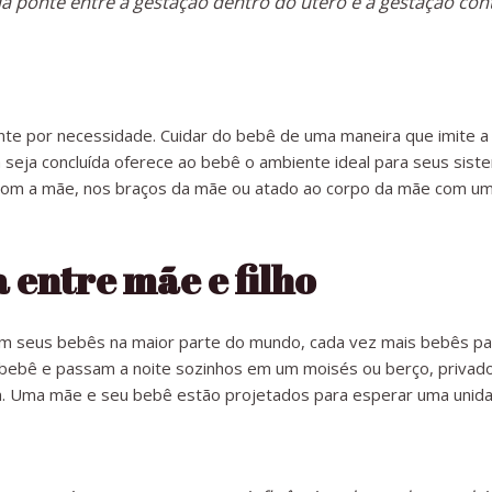
a ponte entre a gestação dentro do útero e a gestação cont
por necessidade. Cuidar do bebê de uma maneira que imite a i
seja concluída oferece ao bebê o ambiente ideal para seus siste
com a mãe, nos braços da mãe ou atado ao corpo da mãe com um
 entre mãe e filho
m seus bebês na maior parte do mundo, cada vez mais bebês pa
de bebê e passam a noite sozinhos em um moisés ou berço, priva
m. Uma mãe e seu bebê estão projetados para esperar uma unida