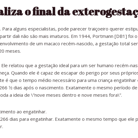
aliza o final da exterogesta
ra alguns especialistas, pode parecer traiçoeiro querer estipul
artir dali não são mais imaturos. Em 1944, Portmann [DB1] foi o
senvolvimento de um macaco recém-nascido, a gestação total s
 20 meses.
. Ele relatou que a gestação ideal para um ser humano recém-na
ça. Quando ele é capaz de escapar do perigo por seus próprios
nante é que o tempo médio necessário para uma criança engatinhar
 266 1⁄2 dias após o nascimento. Exatamente o mesmo período de
toda a ideia de \”nove meses dentro e nove meses fora\”.
66 dias para engatinhar. Exatamente o mesmo tempo que ele p
r.