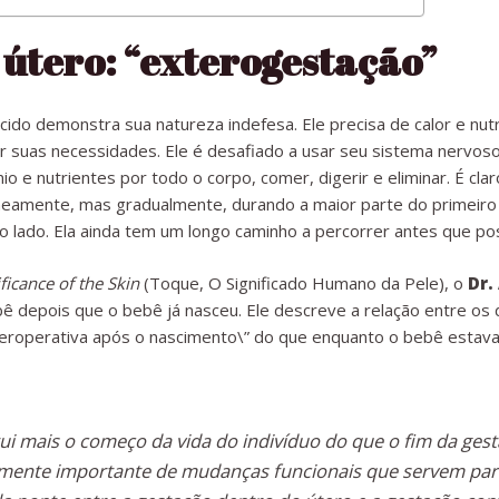
 útero: “exterogestação”
do demonstra sua natureza indefesa. Ele precisa de calor e nutr
r suas necessidades. Ele é desafiado a usar seu sistema nervoso
ênio e nutrientes por todo o corpo, comer, digerir e eliminar. É 
neamente, mas gradualmente, durando a maior parte do primeiro 
o lado. Ela ainda tem um longo caminho a percorrer antes que pos
icance of the Skin
(Toque, O Significado Humano da Pele), o
Dr.
 depois que o bebê já nasceu. Ele descreve a relação entre os 
interoperativa após o nascimento\” do que enquanto o bebê esta
ui mais o começo da vida do indivíduo do que o fim da ges
amente importante de mudanças funcionais que servem par