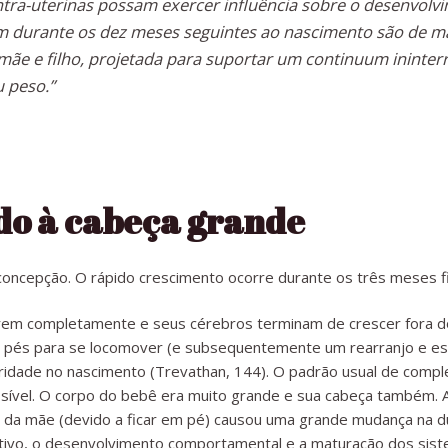
ntra-uterinas possam exercer influência sobre o desenvolv
em durante os dez meses seguintes ao nascimento são de m
 mãe e filho, projetada para suportar um continuum ininter
u peso.”
do à cabeça grande
ncepção. O rápido crescimento ocorre durante os três meses fi
m completamente e seus cérebros terminam de crescer fora do 
is pés para se locomover (e subsequentemente um rearranjo e e
idade no nascimento (Trevathan, 144). O padrão usual de comp
ssível. O corpo do bebê era muito grande e sua cabeça também
ta da mãe (devido a ficar em pé) causou uma grande mudança na 
cativo, o desenvolvimento comportamental e a maturação dos siste