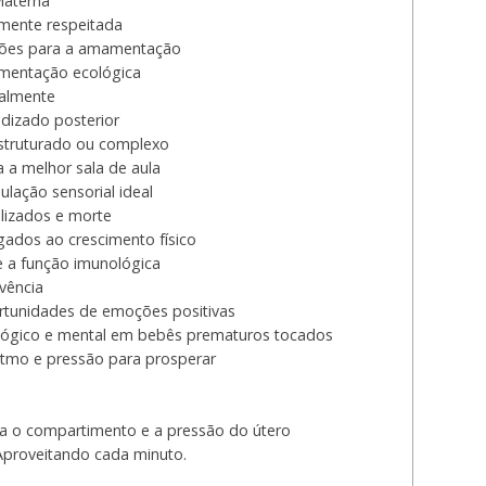
Materna
lmente respeitada
ções para a amamentação
mentação ecológica
nalmente
dizado posterior
 estruturado ou complexo
 a melhor sala de aula
lação sensorial ideal
alizados e morte
igados ao crescimento físico
e a função imunológica
vência
tunidades de emoções positivas
ógico e mental em bebês prematuros tocados
itmo e pressão para prosperar
ta o compartimento e a pressão do útero
Aproveitando cada minuto.