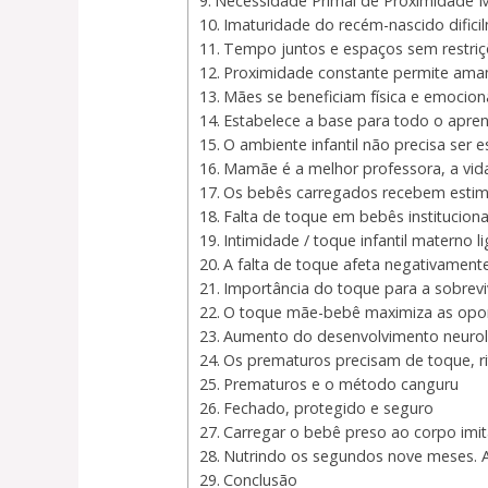
Necessidade Primal de Proximidade 
Imaturidade do recém-nascido difici
Tempo juntos e espaços sem restri
Proximidade constante permite ama
Mães se beneficiam física e emocio
Estabelece a base para todo o apren
O ambiente infantil não precisa ser
Mamãe é a melhor professora, a vida
Os bebês carregados recebem estimu
Falta de toque em bebês institucion
Intimidade / toque infantil materno l
A falta de toque afeta negativament
Importância do toque para a sobrevi
O toque mãe-bebê maximiza as opor
Aumento do desenvolvimento neurol
Os prematuros precisam de toque, r
Prematuros e o método canguru
Fechado, protegido e seguro
Carregar o bebê preso ao corpo imi
Nutrindo os segundos nove meses. 
Conclusão