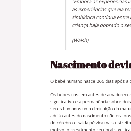
“Embora as experiências i
as experiências que ela t
simbiótica contínua entre
criança haja dobrado o se
(Walsh)
Nascimento devi
O bebê humano nasce 266 dias após a co
Os bebês nascem antes de amadurecere
significativo e a permanência sobre do
seres humanos uma diminuição da matur
adulto antes do nascimento não era po
do cérebro e saída pélvica mais estrei
motivo, o crescimento cerebral signifi