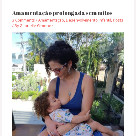
Amamentação prolongada sem mitos
3 Comments
/
Amamentação
,
Desenvolvimento Infantil
,
Posts
/ By
Gabrielle Gimenez