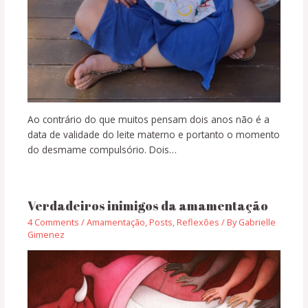
Ao contrário do que muitos pensam dois anos não é a
data de validade do leite materno e portanto o momento
do desmame compulsório. Dois…
Verdadeiros inimigos da amamentação
4 Comments
/
Amamentação
,
Posts
,
Reflexões
/ By
Gabrielle
Gimenez