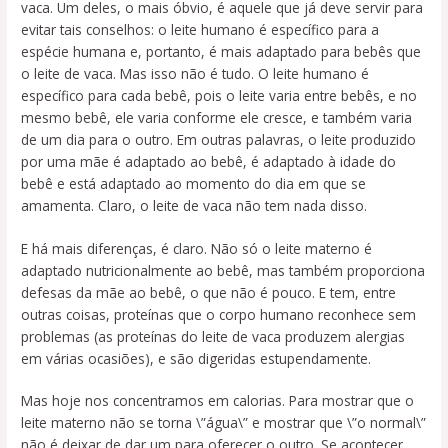
vaca. Um deles, o mais óbvio, é aquele que já deve servir para
evitar tais conselhos: o leite humano é específico para a
espécie humana e, portanto, é mais adaptado para bebês que
o leite de vaca. Mas isso não é tudo. O leite humano é
específico para cada bebê, pois o leite varia entre bebês, e no
mesmo bebê, ele varia conforme ele cresce, e também varia
de um dia para o outro. Em outras palavras, o leite produzido
por uma mãe é adaptado ao bebê, é adaptado à idade do
bebê e está adaptado ao momento do dia em que se
amamenta. Claro, o leite de vaca não tem nada disso.
E há mais diferenças, é claro. Não só o leite materno é
adaptado nutricionalmente ao bebê, mas também proporciona
defesas da mãe ao bebê, o que não é pouco. E tem, entre
outras coisas, proteínas que o corpo humano reconhece sem
problemas (as proteínas do leite de vaca produzem alergias
em várias ocasiões), e são digeridas estupendamente.
Mas hoje nos concentramos em calorias. Para mostrar que o
leite materno não se torna \”água\” e mostrar que \”o normal\”
não é deixar de dar um para oferecer o outro. Se acontecer,