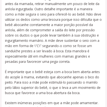
antes da mamada, retirar manualmente um pouco de leite da
aréola ingurgitada. Outro detalhe importante é a maneira
como a mãe segura o seio para oferecê-lo ao bebê. Não deve
utilizar os dedos como uma tesoura porque isso dificulta que o
bebê abocanhe corretamente a maior porção possível da
aréola, além de comprometer a saída do leite por pressão
sobre os ductos o que pode levar também à sua obstrução e
ingurgitamento mamário. A mãe deve sustentar o seio com a
mão em forma de \”C\” segurando-o como se fosse um
sanduíche prestes a ser levado à boca. Esta manobra é
especialmente útil em mulheres com mamas grandes e
pesadas para favorecer uma pega correta.
É importante que o bebê esteja com a boca bem aberta antes
do acople à mama, evitando que abocanhe apenas o bico do
peito. Para isso a mãe pode estimulá-lo passando o mamilo
pelo lábio superior do bebê, o que o leva a um movimento de
busca que favorece a uma boa abertura da boca.
Existem inúmeras posições em que a mãe pode amamentar.