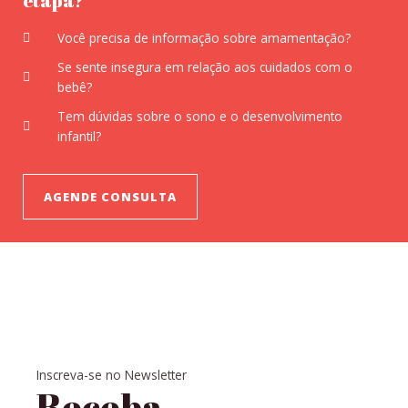
etapa?
Você precisa de informação sobre amamentação?
Se sente insegura em relação aos cuidados com o
bebê?
Tem dúvidas sobre o sono e o desenvolvimento
infantil?
AGENDE CONSULTA
Inscreva-se no Newsletter
Receba